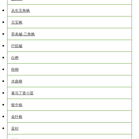
丛生五角枫
元宝枫
茶条槭-三角枫
拧筋槭
白桦
梧桐
水曲柳
暴马丁香小苗
银中杨
金叶榆
蓝杉