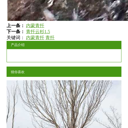
上一条：
内蒙青扦
下一条：
青扦云杉1.5
关键词：
内蒙青扦
青扦
产品介绍
猜你喜欢