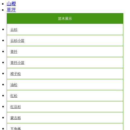
山樱
草坪
苗木展示
云杉
云杉小苗
青扦
青扦小苗
樟子松
油松
红松
红豆杉
蒙古栎
五角枫