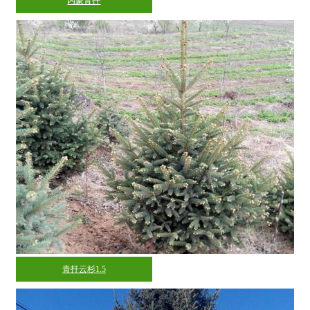
内蒙青扦
青扦云杉1.5