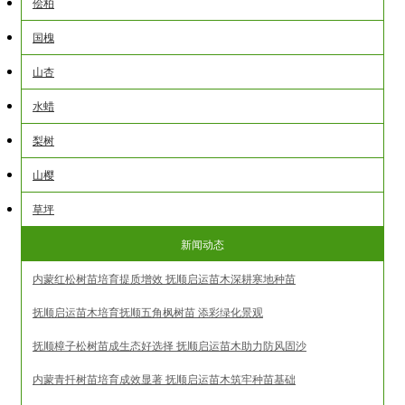
侩柏
国槐
山杏
水蜡
梨树
山樱
草坪
新闻动态
内蒙红松树苗培育提质增效 抚顺启运苗木深耕寒地种苗
抚顺启运苗木培育抚顺五角枫树苗 添彩绿化景观
抚顺樟子松树苗成生态好选择 抚顺启运苗木助力防风固沙
内蒙青扦树苗培育成效显著 抚顺启运苗木筑牢种苗基础