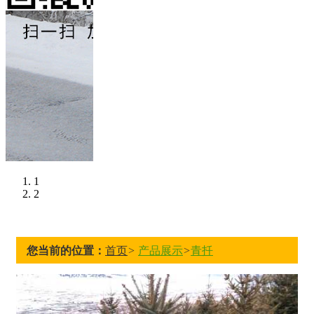
1
2
您当前的位置：
首页
>
产品展示
>
青扦