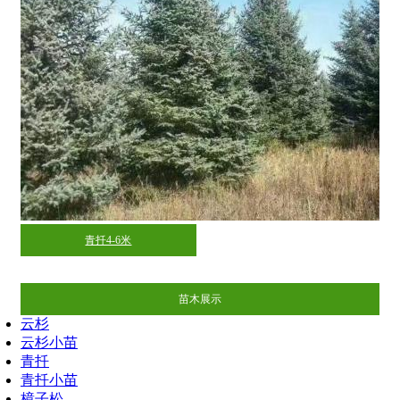
青扦4-6米
苗木展示
云杉
云杉小苗
青扦
青扦小苗
樟子松