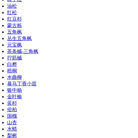
油松
红松
红豆杉
蒙古栎
五角枫
丛生五角枫
元宝枫
茶条槭-三角枫
拧筋槭
白桦
梧桐
水曲柳
暴马丁香小苗
银中杨
金叶榆
蓝杉
侩柏
国槐
山杏
水蜡
梨树