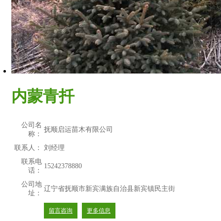
内蒙青扦
公司名
抚顺启运苗木有限公司
称：
联系人：
刘经理
联系电
15242378880
话：
公司地
辽宁省抚顺市新宾满族自治县新宾镇民主街
址：
留言咨询
更多信息