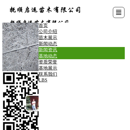
首页
公司介绍
首
公
苗
新
资
基
联
LBS
苗木展示
新闻动态
新闻资讯
页
司
木
闻
质
地
系
基地动态
资质荣誉
基地展示
介
展
动
荣
展
我
联系我们
LBS
绍
示
态
誉
示
们