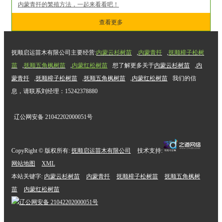
内蒙青扦的繁殖方法，一起来看看吧！
查看更多
抚顺启运苗木有限公司主要经营:
内蒙云杉树苗
,
内蒙青扦
,
抚顺樟子松树
苗
,
抚顺五角枫树苗
,
内蒙红松树苗
想了解更多关于
内蒙云杉树苗
,
内
蒙青扦
,
抚顺樟子松树苗
,
抚顺五角枫树苗
,
内蒙红松树苗
我们的信
息，请联系刘经理：15242378880
辽公网安备 21042202000051号
CopyRight © 版权所有:
抚顺启运苗木有限公司
技术支持:
网站地图
XML
本站关键字:
内蒙云杉树苗
内蒙青扦
抚顺樟子松树苗
抚顺五角枫树
苗
内蒙红松树苗
辽公网安备
21042202000051号