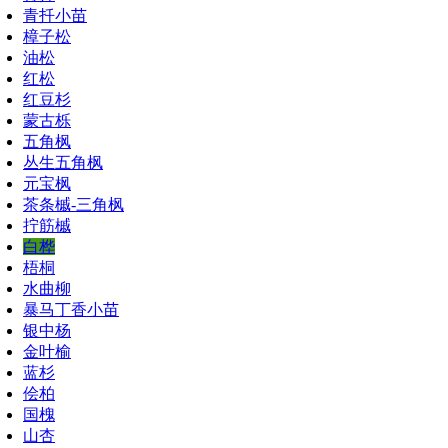
青扦小苗
樟子松
油松
红松
红豆杉
蒙古栎
五角枫
丛生五角枫
元宝枫
茶条槭-三角枫
拧筋槭
白桦
梧桐
水曲柳
暴马丁香小苗
银中杨
金叶榆
蓝杉
侩柏
国槐
山杏