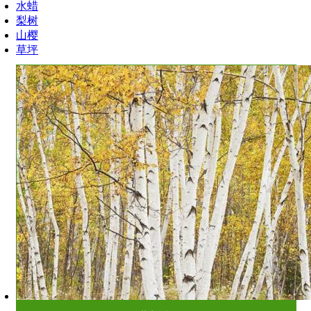
水蜡
梨树
山樱
草坪