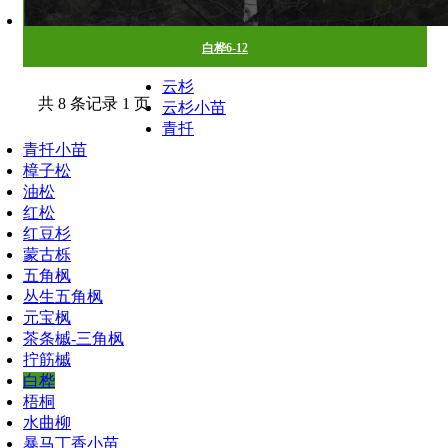
白桦6-12
云杉
苗木展示
共 8 条记录 1 页
云杉小苗
青扦
青扦小苗
樟子松
油松
红松
红豆杉
蒙古栎
五角枫
丛生五角枫
元宝枫
茶条槭-三角枫
拧筋槭
白桦
梧桐
水曲柳
暴马丁香小苗