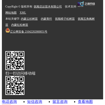
CopyRight © 版权所有:
抚顺启运苗木有限公司
技术支持:
网站地图
XML
本站关键字:
内蒙云杉树苗
内蒙青扦
抚顺樟子松树苗
抚顺五角枫树
苗
内蒙红松树苗
辽公网安备
21042202000051号
扫一扫访问移动端
电话咨询
短信咨询
留言咨询
查看地图