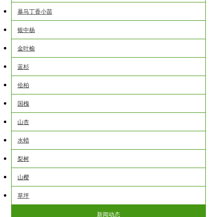
暴马丁香小苗
银中杨
金叶榆
蓝杉
侩柏
国槐
山杏
水蜡
梨树
山樱
草坪
新闻动态