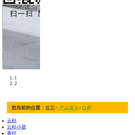
1
2
您当前的位置：
首页
>
产品展示
>
白桦
云杉
云杉小苗
青扦