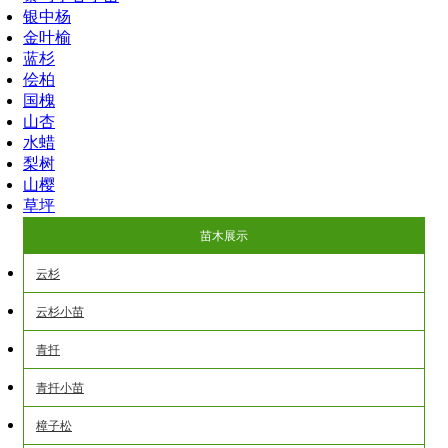
银中杨
金叶榆
蓝杉
侩柏
国槐
山杏
水蜡
梨树
山樱
草坪
苗木展示
云杉
云杉小苗
青扦
青扦小苗
樟子松