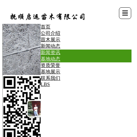
首页
公司介绍
首
公
苗
新
资
基
联
LBS
苗木展示
新闻动态
新闻资讯
页
司
木
闻
质
地
系
基地动态
资质荣誉
基地展示
介
展
动
荣
展
我
联系我们
LBS
绍
示
态
誉
示
们