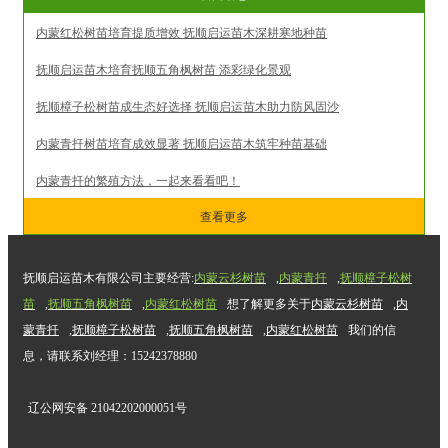
内蒙红松树苗培育提质增效 抚顺启运苗木深耕寒地种苗
抚顺启运苗木培育抚顺五角枫树苗 添彩绿化景观
抚顺樟子松树苗成生态好选择 抚顺启运苗木助力防风固沙
内蒙青扦树苗培育成效显著 抚顺启运苗木筑牢种苗基础
内蒙青扦的繁殖方法，一起来看看吧！
查看更多
抚顺启运苗木有限公司主要经营:
内蒙云杉树苗
,
内蒙青扦
,
抚顺樟子松树
苗
,
抚顺五角枫树苗
,
内蒙红松树苗
想了解更多关于
内蒙云杉树苗
,
内
蒙青扦
,
抚顺樟子松树苗
,
抚顺五角枫树苗
,
内蒙红松树苗
我们的信
息，请联系刘经理：15242378880
辽公网安备 21042202000051号