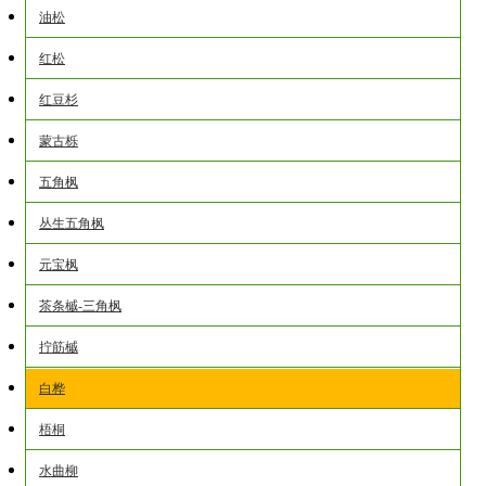
油松
红松
红豆杉
蒙古栎
五角枫
丛生五角枫
元宝枫
茶条槭-三角枫
拧筋槭
白桦
梧桐
水曲柳