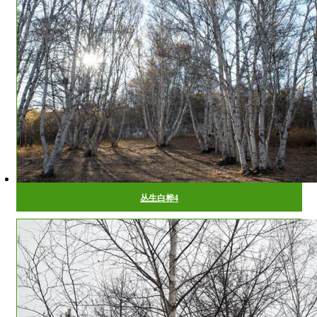
丛生白桦4