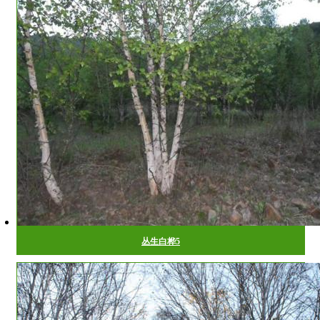
丛生白桦5