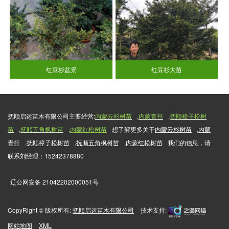
红豆杉盆景
红豆杉大苗
抚顺启运苗木有限公司主要经营:
内蒙云杉树苗
,
内蒙青扦
,
抚顺樟子松树
苗
,
抚顺五角枫树苗
,
内蒙红松树苗
想了解更多关于
内蒙云杉树苗
,
内蒙
青扦
,
抚顺樟子松树苗
,
抚顺五角枫树苗
,
内蒙红松树苗
我们的信息，请
联系刘经理：15242378880
辽公网安备 21042202000051号
CopyRight © 版权所有:
抚顺启运苗木有限公司
技术支持:
网站地图
XML