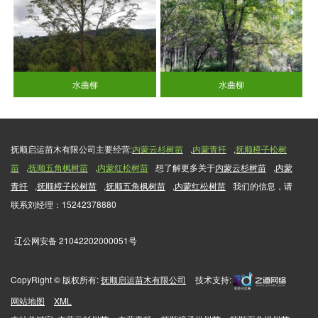
水曲柳
水曲柳
抚顺启运苗木有限公司主要经营:
内蒙云杉树苗
,
内蒙青扦
,
抚顺樟子松树
苗
,
抚顺五角枫树苗
,
内蒙红松树苗
想了解更多关于
内蒙云杉树苗
,
内蒙
青扦
,
抚顺樟子松树苗
,
抚顺五角枫树苗
,
内蒙红松树苗
我们的信息，请
联系刘经理：15242378880
辽公网安备 21042202000051号
CopyRight © 版权所有:
抚顺启运苗木有限公司
技术支持:
网站地图
XML