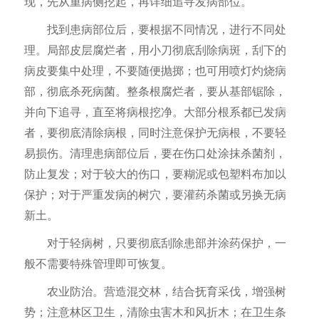
现，先从重病侧挖起，再详细追寻发病部位。
找到患病部位后，要根据不同情况，进行不同处
理。局部皮层腐烂者，用小刀彻底刮除病斑，刮下的
病皮要集中处理，不要随便抛掷；也可用喷灯灼烧病
部，彻底杀死病菌。整条根腐烂者，要从基部锯除，
并向下追寻，直至将病根挖净。大部分根系都已发病
者，要彻底清除病根，同时注意保护无病根，不要轻
易损伤。清理患病部位后，要在伤口处涂抹杀菌剂，
防止复发；对于较大的伤口，要糊泥或包塑料布加以
保护；对于严重发病的树穴，要灌药杀菌或另换无病
新土。
对于轻病树，只要彻底刮除患部并涂药保护，一
般不需要特殊管理即可恢复。
农业防治。营造混交林，结合抚育采伐，增强树
势；注意林区卫生，清除虫害木和风折木；在卫生条