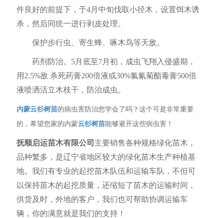
件良好的前提下，于4月中旬伐取小径木，设置饵木诱
杀，然后同统一进行剥皮处理。
保护步行虫、寄生蜂、啄木鸟等天敌。
药剂防治。5月底至7月初，成虫飞翔入侵盛期，
用2.5%敌 杀死药膏200倍液或30%氯氰菊酯毒膏500倍
液喷洒活立木枝干，防治成虫。
内蒙云杉树苗
的病虫害防治您学会了吗？这个可是非常重要
的，希望您家的
内蒙
云杉树苗
能够避开这些病虫害！
抚顺启运苗木有限公司
主要销售各种规格绿化苗木，
品种繁多，是辽宁省地区较大的绿化苗木生产种植基
地。我们有专业的起挖苗木队伍和运输车队，不但可
以保持苗木的起挖质量，还缩短了苗木的运输时间，
供货及时，外地的客户，我们也可帮助协调运输车
辆，你的满意就是我们的支持！