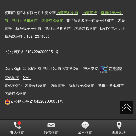
抚顺启运苗木有限公司主要经营:
内蒙云杉树苗
,
内蒙青扦
,
抚顺樟子松树
苗
,
抚顺五角枫树苗
,
内蒙红松树苗
想了解更多关于
内蒙云杉树苗
,
内蒙
青扦
,
抚顺樟子松树苗
,
抚顺五角枫树苗
,
内蒙红松树苗
我们的信息，请
联系刘经理：15242378880
辽公网安备 21042202000051号
CopyRight © 版权所有:
抚顺启运苗木有限公司
技术支持:
网站地图
XML
本站关键字:
内蒙云杉树苗
内蒙青扦
抚顺樟子松树苗
抚顺五角枫树苗
内蒙红松树苗
辽公网安备
21042202000051号
电话咨询
短信咨询
留言咨询
查看地图
51La