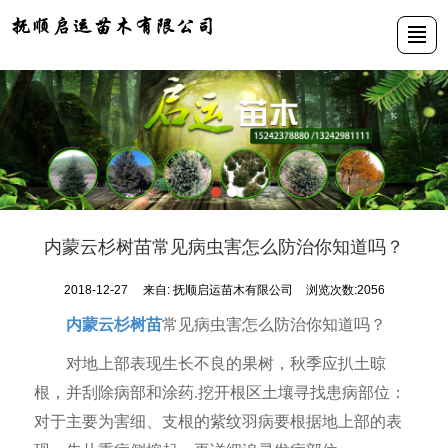
首页
公司介绍
苗木展示
新闻动态
资质荣誉
基地展示
联系我们
LBS
内蒙云杉树苗常见病虫害怎么防治你知道吗？
2018-12-27
来自:
抚顺启运苗木有限公司
浏览次数:2056
内蒙云杉树苗
常见病虫害怎么防治你知道吗？
对地上部表现生长不良的果树，秋季应扒土晾
根，并刮除病部和涂药.挖开根区土壤寻找患病部位：
对于主要为害细、支根的紫纹羽病要根据地上部的表